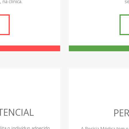
 na clínica.
se
TENCIAL
PER
lita o indivíduo adoecido,
A Perícia Médica tem o