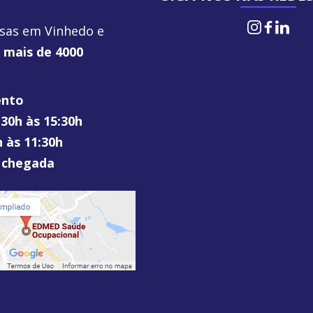
Insta
Fac
L
sas em Vinhedo e
e
mais de 4000
ento
:30h às 15:30h
h às 11:30h
 chegada