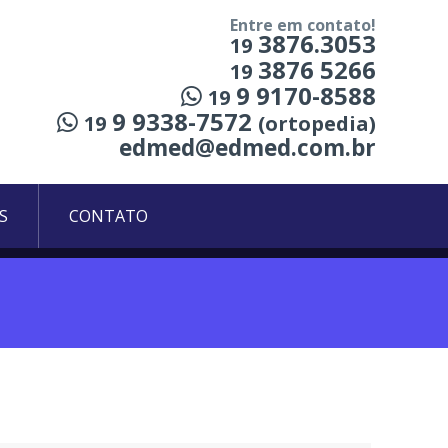
Entre em contato!
3876.3053
19
3876 5266
19
9 9170-8588
19
9 9338-7572
19
(ortopedia)
edmed@edmed.com.br
S
CONTATO