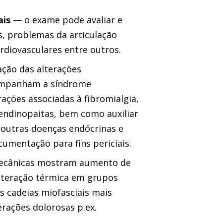
ais
— o exame pode avaliar e
es, problemas da articulação
diovasculares entre outros.
ão das alterações
companham a síndrome
rações associadas à fibromialgia,
endinopaitas, bem como auxiliar
e outras doenças endócrinas e
umentação para fins periciais.
ecânicas mostram aumento de
alteração térmica em grupos
as cadeias miofasciais mais
rações dolorosas p.ex.