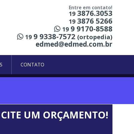
Entre em contato!
3876.3053
19
3876 5266
19
9 9170-8588
19
9 9338-7572
19
(ortopedia)
edmed@edmed.com.br
S
CONTATO
ICITE UM ORÇAMENTO!