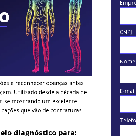
Empre
CNPJ
Nome
nções e reconhecer doenças antes
E-mail
am. Utilizado desde a década de
êm se mostrando um excelente
icações que vão de contraturas
Telef
io diagnóstico para: