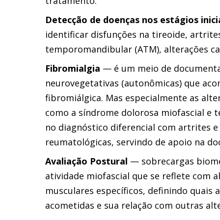
tratamento.
Detecção de doenças nos estágios inici
identificar disfunções na tireoide, artrit
temporomandibular (ATM), alterações car
Fibromialgia
— é um meio de documentaç
neurovegetativas (autonômicas) que a
fibromiálgica. Mas especialmente as alte
como a síndrome dolorosa miofascial e t
no diagnóstico diferencial com artrites 
reumatológicas, servindo de apoio na doc
Avaliação Postural
— sobrecargas biom
atividade miofascial que se reflete com 
musculares específicos, definindo quais 
acometidas e sua relação com outras alte