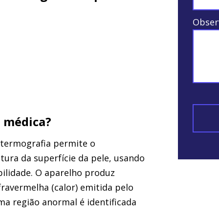
Obser
 médica?
a termografia permite o
ura da superfície da pele, usando
bilidade. O aparelho produz
nfravermelha (calor) emitida pelo
ma região anormal é identificada