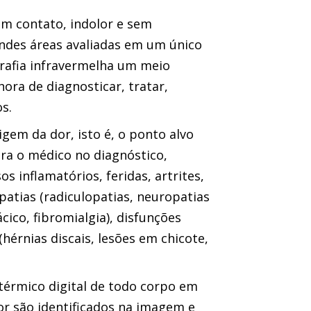
m contato, indolor e sem
andes áreas avaliadas em um único
grafia infravermelha um meio
ora de diagnosticar, tratar,
s.
igem da dor, isto é, o ponto alvo
ara o médico no diagnóstico,
 inflamatórios, feridas, artrites,
patias (radiculopatias, neuropatias
cico, fibromialgia), disfunções
hérnias discais, lesões em chicote,
érmico digital de todo corpo em
r são identificados na imagem e